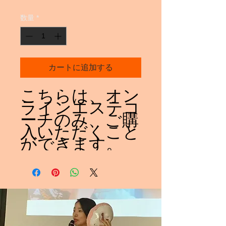
格
数量
*
カートに追加する
こちらは、オン
ラインエステコ
ーチのみ、ご購
入いただくこと
ができます。