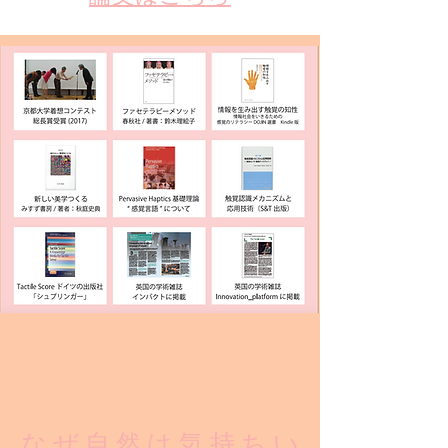
な ぜ 自 然 は 気 持 ち い