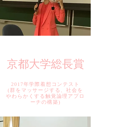
​京都大学総長賞
2017年学際着想コンテスト
​(群をマッサージする、社会を
やわらかくする触覚論理アプロ
ーチの構築)