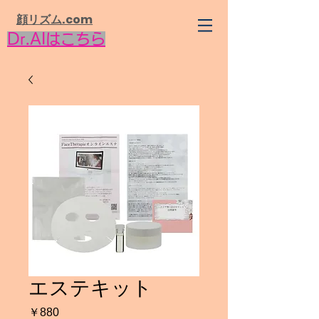
​顔リズム.com
Dr.AIはこちら
エステキット
価
￥880