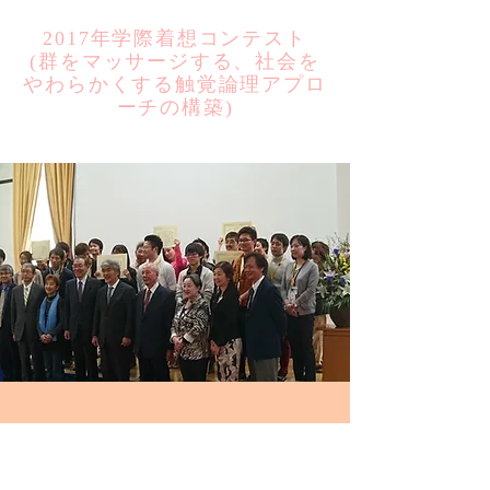
2017年学際着想コンテスト
​(群をマッサージする、社会を
やわらかくする触覚論理アプロ
ーチの構築)