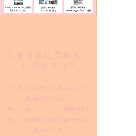
な ぜ 自 然 は 気 持 ち い
い の だ ろ う？
それは、自然の音に含まれる"振動"が、
体の奥深くに浸透し、
響いているからです。この”振動”を引き
出し、自然の響きを全身で浴びる仕組み
が顔リズムです。