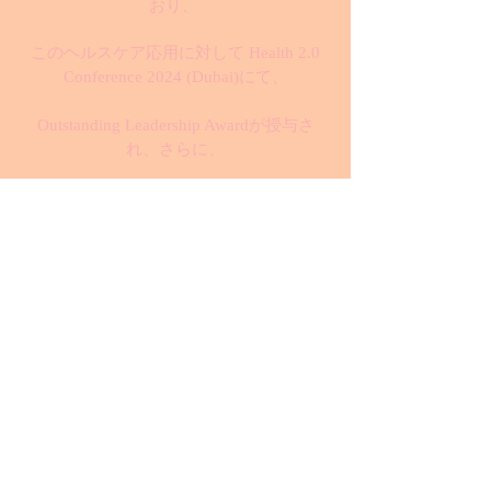
おり、
このヘルスケア応用に対して Health 2.0
Conference 2024 (Dubai)にて、
Outstanding Leadership Awardが授与さ
れ、さらに、
Hall of Fame 2024 (Mumbai, Passion Vista
magazine)に選出されました。
また、CIO Today誌のWorld's Top 5
Outstanding Leaders Making Waves in 2024
にも選出されるなど
国際的に高い評価を得ています。
また2024年度の中後半からのロンドンの
心理カウンセリング団体との臨床研究の
開始が予定されており、