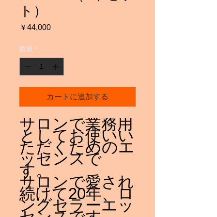
ト）
価
￥44,000
格
数量
*
カートに追加する
サロンで業務用
としてお使いい
ただくためのエ
ッセンスで
す。
サロンで愛され
続けて20年、ロ
ングセラーエッ
センスです。