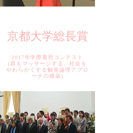
​京都大学総長賞
2017年学際着想コンテスト
​(群をマッサージする、社会を
やわらかくする触覚論理アプロ
ーチの構築)