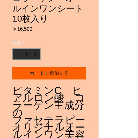
ルインワンシート
10枚入り
価
￥16,500
格
数量
*
カートに追加する
ビタミンC ヒ
アルロン酸 コ
ラーゲン主成分
の
ファセテラピー
オリジナルオー
ルインワン美容