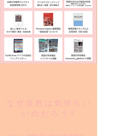
な ぜ 自 然 は 気 持 ち い
い の だ ろ う？