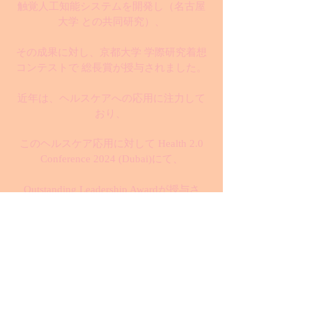
触覚人工知能システムを開発し（名古屋
大学 との共同研究）、
その成果に対し、京都大学 学際研究着想
コンテストで 総長賞が授与されました。
近年は、ヘルスケアへの応用に注力して
おり、
このヘルスケア応用に対して Health 2.0
Conference 2024 (Dubai)にて、
Outstanding Leadership Awardが授与さ
れ、さらに、
Hall of Fame 2024 (Mumbai, Passion Vista
magazine)に選出されました。
また、CIO Today誌のWorld's Top 5
Outstanding Leaders Making Waves in 2024