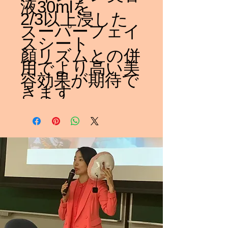
液30mlを
2/3以上浸した
スーパーフェイ
スシート
顏リズムとの併
用でより高い美
容効果が期待で
きます