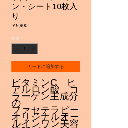
ン・シート10枚入
り
価
￥9,900
格
数量
*
カートに追加する
ビタミンC ヒ
アルロン酸 コ
ラーゲン主成分
の
ファセテラピー
オリジナルオー
ルインワン美容