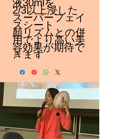
液30mlを
2/3以上浸した
スーパーフェイ
スシート
顏リズムとの併
用でより高い美
容効果が期待で
きます