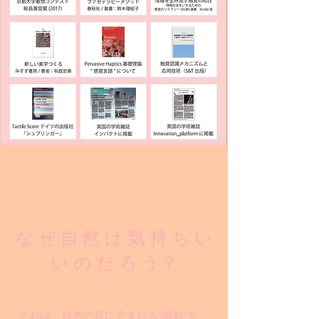
な ぜ 自 然 は 気 持 ち い
い の だ ろ う？
それは、自然の音に含まれる"振動"が、