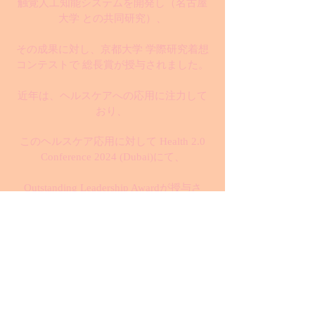
触覚人工知能システムを開発し（名古屋
大学 との共同研究）、
その成果に対し、京都大学 学際研究着想
コンテストで 総長賞が授与されました。
近年は、ヘルスケアへの応用に注力して
おり、
このヘルスケア応用に対して Health 2.0
Conference 2024 (Dubai)にて、
Outstanding Leadership Awardが授与さ
れ、さらに、
Hall of Fame 2024 (Mumbai, Passion Vista
magazine)に選出されました。
また、CIO Today誌のWorld's Top 5
Outstanding Leaders Making Waves in 2024
にも選出されるなど