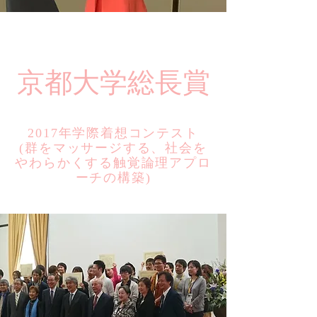
​京都大学総長賞
2017年学際着想コンテスト
​(群をマッサージする、社会を
やわらかくする触覚論理アプロ
ーチの構築)