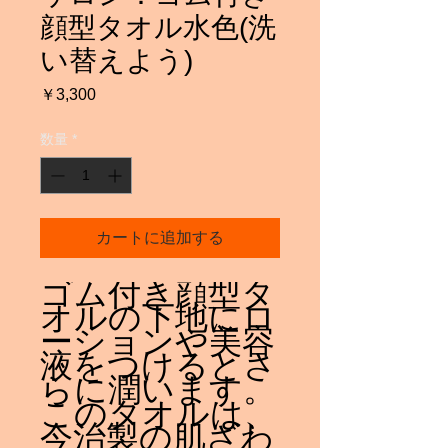
顔型タオル水色(洗
い替えよう)
価
￥3,300
格
数量
*
カートに追加する
ゴム付き顔型タ
オルの下地にロ
ーションや美容
液をつけるとさ
らに潤います。
このタオルは、
今治製の肌ざわ