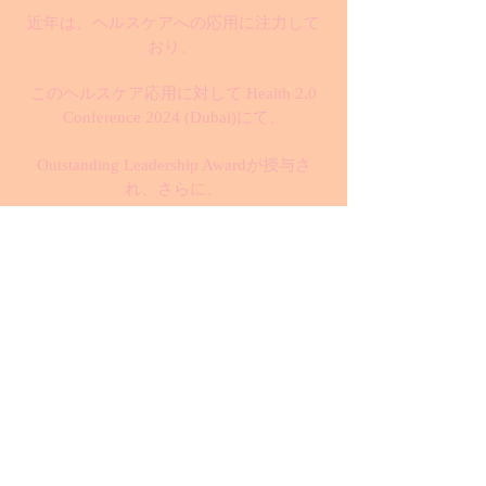
近年は、ヘルスケアへの応用に注力して
おり、
このヘルスケア応用に対して Health 2.0
Conference 2024 (Dubai)にて、
Outstanding Leadership Awardが授与さ
れ、さらに、
Hall of Fame 2024 (Mumbai, Passion Vista
magazine)に選出されました。
また、CIO Today誌のWorld's Top 5
Outstanding Leaders Making Waves in 2024
にも選出されるなど
国際的に高い評価を得ています。
また2024年度の中後半からのロンドンの
心理カウンセリング団体との臨床研究の