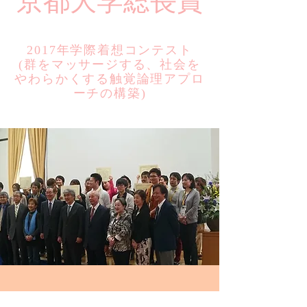
​京都大学総長賞
2017年学際着想コンテスト
​(群をマッサージする、社会を
やわらかくする触覚論理アプロ
ーチの構築)