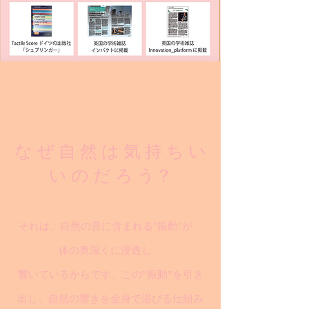
な ぜ 自 然 は 気 持 ち い
い の だ ろ う？
それは、自然の音に含まれる"振動"が、
体の奥深くに浸透し、
響いているからです。この”振動”を引き
出し、自然の響きを全身で浴びる仕組み