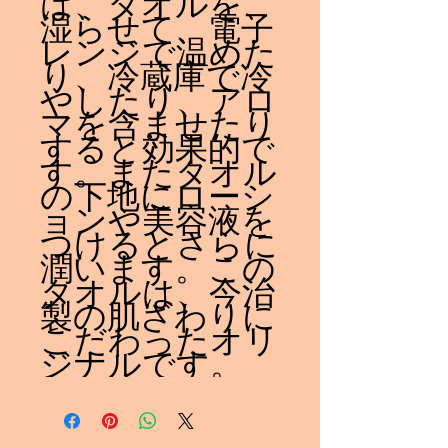
は、タオルを、
湿らせて、電子
レンジで温めた
り、冷蔵庫で冷
やしたり、アロ
マを含ませたり
すると効果的で
す。またタオル
の下地にローシ
ョンや美容液を
つけるとさらに
潤います。この
タオルは、今治
製の肌ざわりに
こだわったオリ
ジナルです。