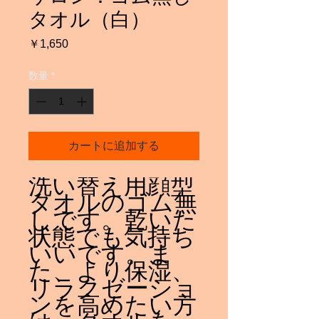
タオル（白）
価
￥1,650
格
数量
*
カートに追加する
洗い替え用顔型
タオルのゴム無
しです。乾いた
状態でも気持ち
いいです。ま
た、より保湿、
リラクゼーショ
ンを高めたい方