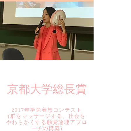
​京都大学総長賞
2017年学際着想コンテスト
​(群をマッサージする、社会を
やわらかくする触覚論理アプロ
ーチの構築)