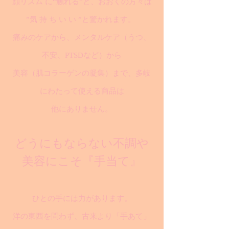
顔リズム に“触れる”と、おおくの方々は
”気 持 ち い い ”と驚かれます。
痛みのケアから、メンタルケア（うつ、
不安、PTSDなど）から
美容（肌コラーゲンの凝集）まで、多岐
にわたって使える商品は
他にありません。
どうにもならない不調や
美容にこそ『手当て』
ひとの手には力があります。
洋の東西を問わず、古来より「手あて」