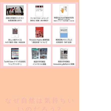
な ぜ 自 然 は 気 持 ち い
い の だ ろ う？