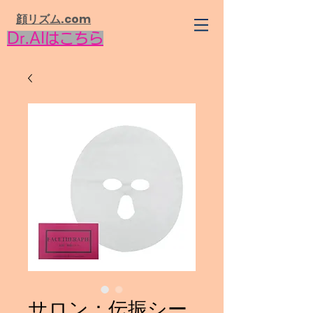
​顔リズム.com
Dr.AIはこちら
サロン：伝振シー