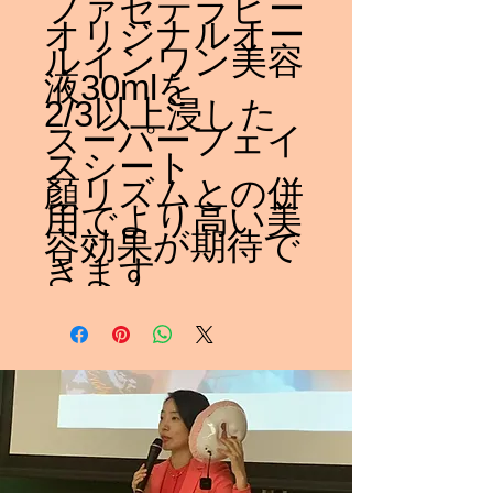
ファセテラピー
オリジナルオー
ルインワン美容
液30mlを
2/3以上浸した
スーパーフェイ
スシート
顏リズムとの併
用でより高い美
容効果が期待で
きます