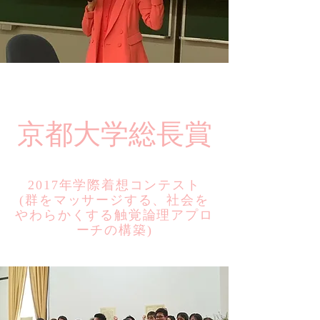
​京都大学総長賞
2017年学際着想コンテスト
​(群をマッサージする、社会を
やわらかくする触覚論理アプロ
ーチの構築)