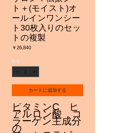
ト＋(モイスト)オ
ールインワンシー
ト30枚入りのセッ
トの複製
価
￥26,840
格
数量
*
カートに追加する
ビタミンC ヒ
アルロン酸 コ
ラーゲン主成分
の