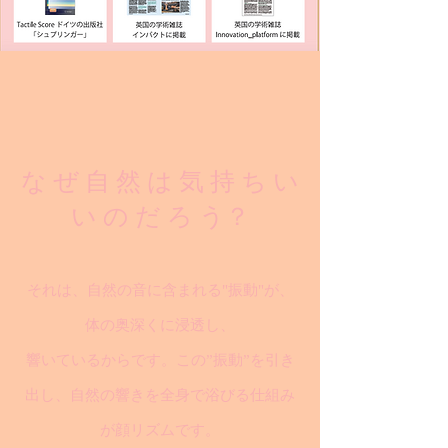
な ぜ 自 然 は 気 持 ち い
い の だ ろ う？
それは、自然の音に含まれる"振動"が、
体の奥深くに浸透し、
響いているからです。この”振動”を引き
出し、自然の響きを全身で浴びる仕組み
が顔リズムです。