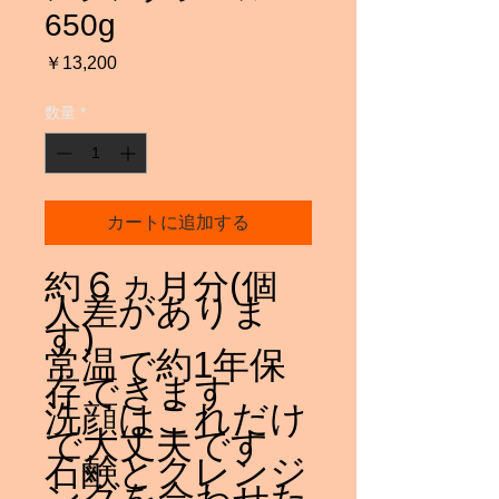
650g
価
￥13,200
格
数量
*
カートに追加する
約６ヵ月分(個
人差がありま
す)
常温で約1年保
存できます
洗顔はこれだけ
で大丈夫です
石鹸とクレンジ
ングを合わせた