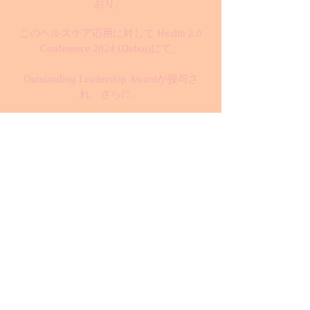
おり、
このヘルスケア応用に対して Health 2.0
Conference 2024 (Dubai)にて、
Outstanding Leadership Awardが授与さ
れ、さらに、
Hall of Fame 2024 (Mumbai, Passion Vista
magazine)に選出されました。
また、CIO Today誌のWorld's Top 5
Outstanding Leaders Making Waves in 2024
にも選出されるなど
国際的に高い評価を得ています。
また2024年度の中後半からのロンドンの
心理カウンセリング団体との臨床研究の
開始が予定されており、