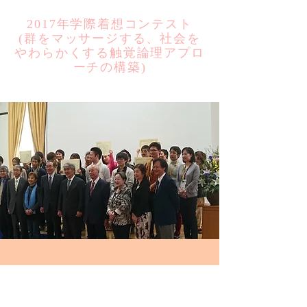
2017年学際着想コンテスト
​(群をマッサージする、社会を
やわらかくする触覚論理アプロ
ーチの構築)