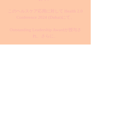
このヘルスケア応用に対して Health 2.0
Conference 2024 (Dubai)にて、
Outstanding Leadership Awardが授与さ
れ、さらに、
Hall of Fame 2024 (Mumbai, Passion Vista
magazine)に選出されました。
また、CIO Today誌のWorld's Top 5
Outstanding Leaders Making Waves in 2024
にも選出されるなど
国際的に高い評価を得ています。
また2024年度の中後半からのロンドンの
心理カウンセリング団体との臨床研究の
開始が予定されており、