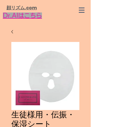
​顔リズム.com
Dr.AIはこちら
生徒様用・伝振・
保湿シート