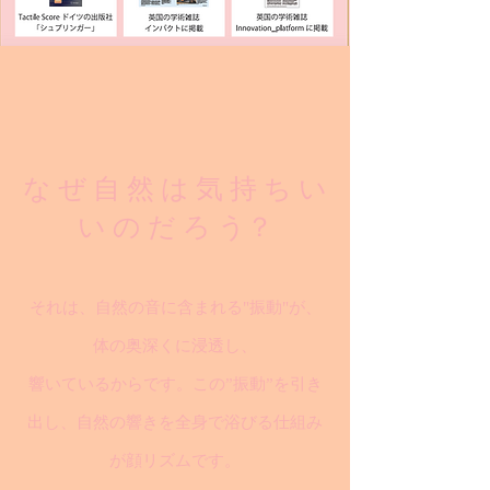
な ぜ 自 然 は 気 持 ち い
い の だ ろ う？
それは、自然の音に含まれる"振動"が、
体の奥深くに浸透し、
響いているからです。この”振動”を引き
出し、自然の響きを全身で浴びる仕組み
が顔リズムです。