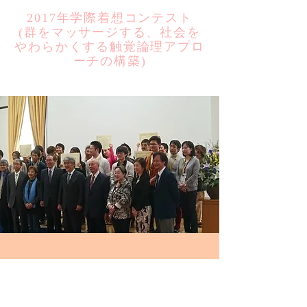
2017年学際着想コンテスト
​(群をマッサージする、社会を
やわらかくする触覚論理アプロ
ーチの構築)