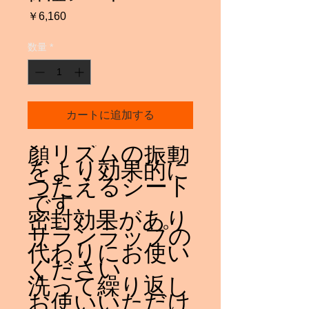
価
￥6,160
格
数量
*
カートに追加する
顏リズムの振動
をより効果的に
つたえるシート
です
密封効果があり
サランラップの
代わりにお使い
ください
洗って繰り返し
お使いいただけ