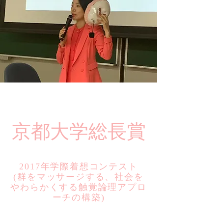
​京都大学総長賞
2017年学際着想コンテスト
​(群をマッサージする、社会を
やわらかくする触覚論理アプロ
ーチの構築)