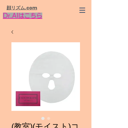
​顔リズム.com
Dr.AIはこちら
(教室)(モイスト)コ