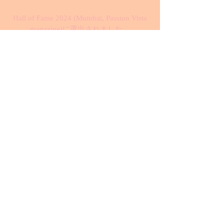
Hall of Fame 2024 (Mumbai, Passion Vista
magazine)に選出されました。
また、CIO Today誌のWorld's Top 5
Outstanding Leaders Making Waves in 2024
にも選出されるなど
国際的に高い評価を得ています。
また2024年度の中後半からのロンドンの
心理カウンセリング団体との臨床研究の
開始が予定されており、
また医療技術者や医薬品が不足している
ウクライナの戦闘地域の病院へデバイス
の提供を行うことも予定しています。