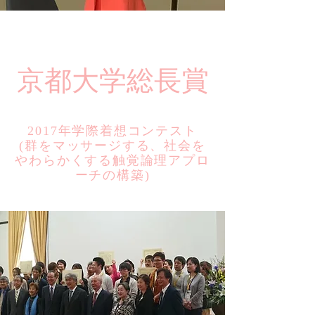
​京都大学総長賞
2017年学際着想コンテスト
​(群をマッサージする、社会を
やわらかくする触覚論理アプロ
ーチの構築)