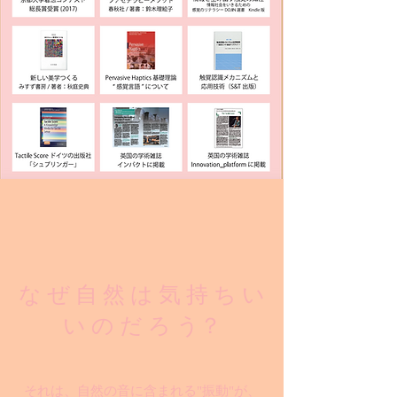
な ぜ 自 然 は 気 持 ち い
い の だ ろ う？
それは、自然の音に含まれる"振動"が、