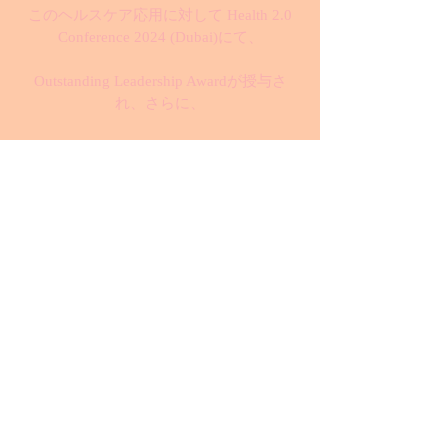
このヘルスケア応用に対して Health 2.0
Conference 2024 (Dubai)にて、
Outstanding Leadership Awardが授与さ
れ、さらに、
Hall of Fame 2024 (Mumbai, Passion Vista
magazine)に選出されました。
また、CIO Today誌のWorld's Top 5
Outstanding Leaders Making Waves in 2024
にも選出されるなど
国際的に高い評価を得ています。
また2024年度の中後半からのロンドンの
心理カウンセリング団体との臨床研究の
開始が予定されており、
また医療技術者や医薬品が不足している