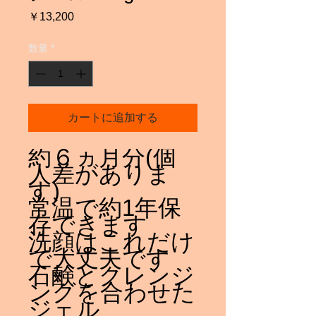
価
￥13,200
格
数量
*
カートに追加する
約６ヵ月分(個
人差がありま
す)
常温で約1年保
存できます
洗顔はこれだけ
で大丈夫です
石鹸とクレンジ
ングを合わせた
ジェル