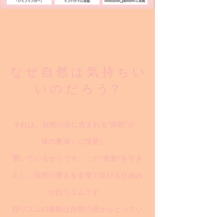
な ぜ 自 然 は 気 持 ち い
い の だ ろ う？
それは、自然の音に含まれる"振動"が、
体の奥深くに浸透し、
響いているからです。この”振動”を引き
出し、自然の響きを全身で浴びる仕組み
が顔リズムです。
顔リズムの振動は自然の音からとってい