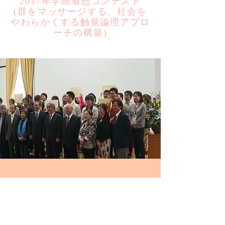
2017年学際着想コンテスト
​(群をマッサージする、社会を
やわらかくする触覚論理アプロ
ーチの構築)