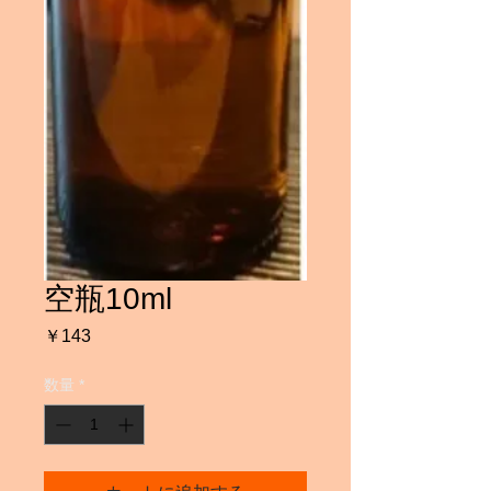
空瓶10ml
価
￥143
格
数量
*