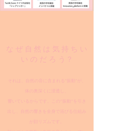
な ぜ 自 然 は 気 持 ち い
い の だ ろ う？
それは、自然の音に含まれる"振動"が、
体の奥深くに浸透し、
響いているからです。この”振動”を引き
出し、自然の響きを全身で浴びる仕組み
が顔リズムです。