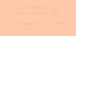
このヘルスケア応用に対して Health 2.0
Conference 2024 (Dubai)にて、
Outstanding Leadership Awardが授与さ
れ、さらに、
Hall of Fame 2024 (Mumbai, Passion Vista
magazine)に選出されました。
また、CIO Today誌のWorld's Top 5
Outstanding Leaders Making Waves in 2024
にも選出されるなど
国際的に高い評価を得ています。
また2024年度の中後半からのロンドンの
心理カウンセリング団体との臨床研究の
開始が予定されており、