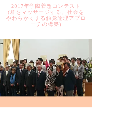
2017年学際着想コンテスト
​(群をマッサージする、社会を
やわらかくする触覚論理アプロ
ーチの構築)