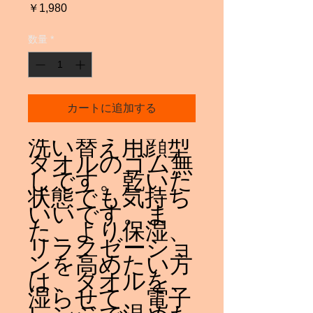
価
￥1,980
格
数量
*
カートに追加する
洗い替え用顔型
タオルのゴム無
しです。乾いた
状態でも気持ち
いいです。ま
た、より保湿、
リラクゼーショ
ンを高めたい方
は、タオルを、
湿らせて、電子