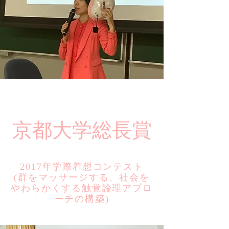
​京都大学総長賞
2017年学際着想コンテスト
​(群をマッサージする、社会を
やわらかくする触覚論理アプロ
ーチの構築)