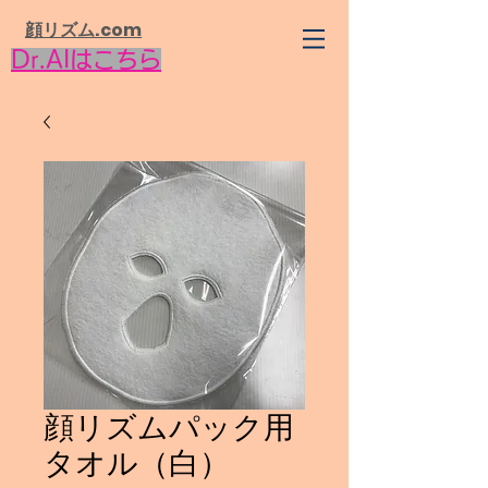
​顔リズム.com
Dr.AIはこちら
顔リズムパック用
タオル（白）