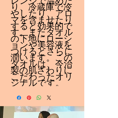
レンジで温めた
り、冷蔵庫で冷
やしたり、アロ
マを含ませたり
すると効果的で
す。またタオル
の下地にローシ
ョンや美容液を
つけるとさらに
潤います。この
タオルは、今治
製の肌ざわりに
こだわったオリ
ジナルです。