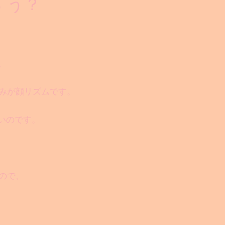
ろ う？
、
組みが顔リズムです。
いのです。
ので、