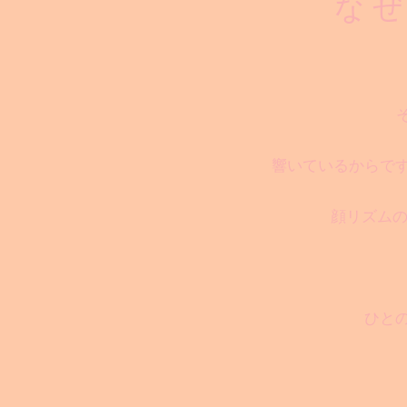
な ぜ
響いているからです
顔リズム
ひと