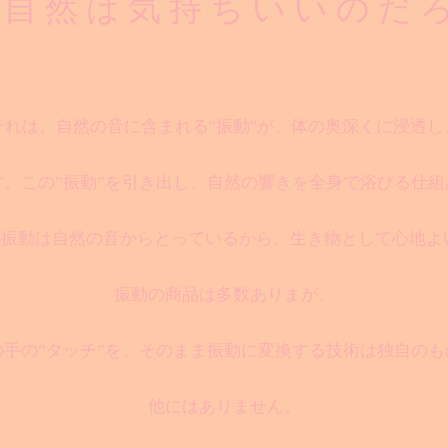
 自 然 は 気 持 ち い い の だ 
それは、自然の音に含まれる"振動"が、体の奥深くに浸透し
。この”振動”を引き出し、自然の響きを全身で浴びる仕
の振動は自然の音からとっているから、生き物として心地よ
振動の商品は多数ありまが、
の手の”タッチ”を、そのまま振動に変換する技術は独自のも
他にはありません。