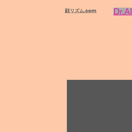
​顔リズム.com
Dr.