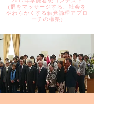
2017年学際着想コンテスト
​(群をマッサージする、社会を
やわらかくする触覚論理アプロ
ーチの構築)