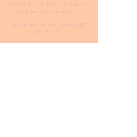
このヘルスケア応用に対して Health 2.0
Conference 2024 (Dubai)にて、
Outstanding Leadership Awardが授与さ
れ、さらに、
Hall of Fame 2024 (Mumbai, Passion Vista
magazine)に選出されました。
また、CIO Today誌のWorld's Top 5
Outstanding Leaders Making Waves in 2024
にも選出されるなど
国際的に高い評価を得ています。
また2024年度の中後半からのロンドンの
心理カウンセリング団体との臨床研究の
開始が予定されており、
また医療技術者や医薬品が不足している