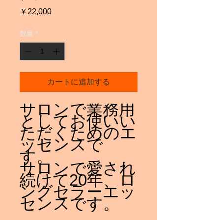
価
￥22,000
格
数量
*
カートに追加する
サロンで業務用
としてお使いい
ただくためのエ
ッセンスで
す。
サロンで愛され
続けて20年、ロ
ングセラーエッ
センスです。