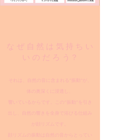
な ぜ 自 然 は 気 持 ち い
い の だ ろ う？
それは、自然の音に含まれる"振動"が、
体の奥深くに浸透し、
響いているからです。この”振動”を引き
出し、自然の響きを全身で浴びる仕組み
が顔リズムです。
顔リズムの振動は自然の音からとってい