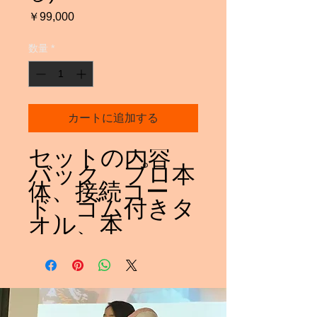
価
￥99,000
格
数量
*
カートに追加する
セットの内容
バック、プロ本
体、接続コー
ド、ゴム付きタ
オル、本