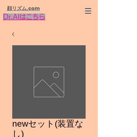
​顔リズム.com
Dr.AIはこちら
newセット(装置な
し)