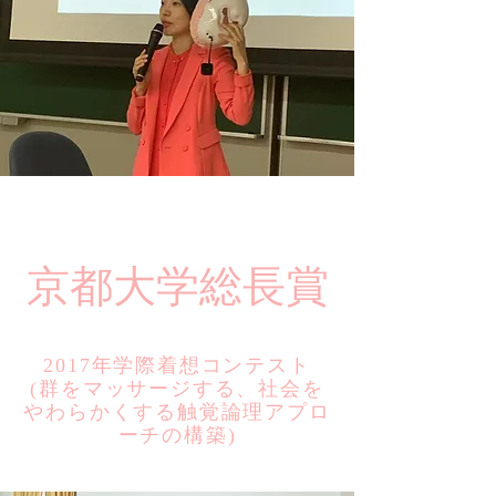
​京都大学総長賞
2017年学際着想コンテスト
​(群をマッサージする、社会を
やわらかくする触覚論理アプロ
ーチの構築)