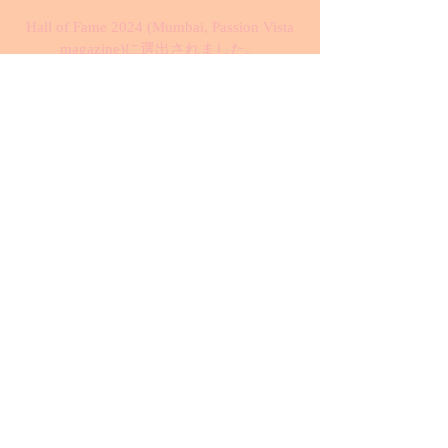
Hall of Fame 2024 (Mumbai, Passion Vista
magazine)に選出されました。
また、CIO Today誌のWorld's Top 5
Outstanding Leaders Making Waves in 2024
にも選出されるなど
国際的に高い評価を得ています。
また2024年度の中後半からのロンドンの
心理カウンセリング団体との臨床研究の
開始が予定されており、
また医療技術者や医薬品が不足している
ウクライナの戦闘地域の病院へデバイス
の提供を行うことも予定しています。