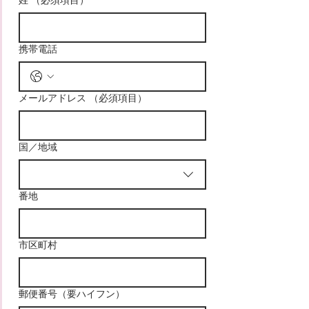
姓
（必須項目）
携帯電話
メールアドレス
（必須項目）
住所
国／地域
番地
市区町村
郵便番号（要ハイフン）