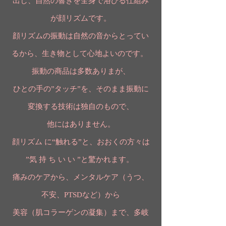
出し、自然の響きを全身で浴びる仕組み
が顔リズムです。
顔リズムの振動は自然の音からとってい
るから、生き物として心地よいのです。
振動の商品は多数ありまが、
ひとの手の”タッチ”を、そのまま振動に
変換する技術は独自のもので、
他にはありません。
顔リズム に“触れる”と、おおくの方々は
”気 持 ち い い ”と驚かれます。
痛みのケアから、メンタルケア（うつ、
不安、PTSDなど）から
美容（肌コラーゲンの凝集）まで、多岐