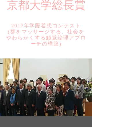
​京都大学総長賞
2017年学際着想コンテスト
​(群をマッサージする、社会を
やわらかくする触覚論理アプロ
ーチの構築)