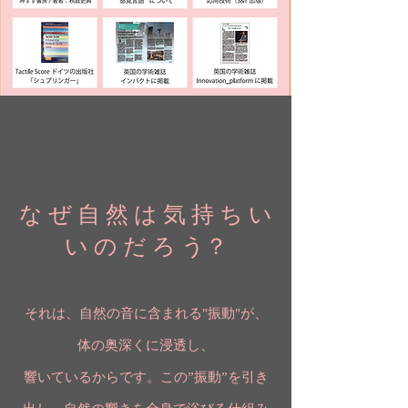
な ぜ 自 然 は 気 持 ち い
い の だ ろ う？
それは、自然の音に含まれる"振動"が、
体の奥深くに浸透し、
響いているからです。この”振動”を引き